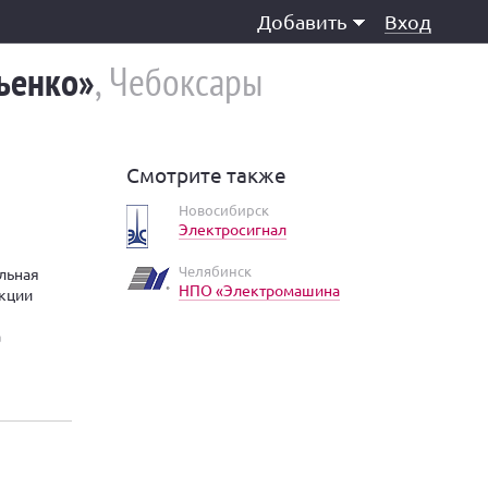
Добавить
Вход
льенко»
, Чебоксары
Смотрите также
Новосибирск
Электросигнал
Челябинск
льная
НПО «Электромашина
укции
а