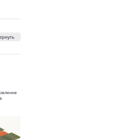
ернуть
товление
в