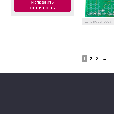
Исправить
неточность
цена по запросу
1
2
3
→