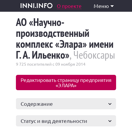
одукция и услуги
О проекте
Меню
inni.info
АО «Научно-
производственный
комплекс «Элара» имени
Г. А. Ильенко»
, Чебоксары
9 725 посетителей с 09 ноября 2014
Редактировать страницу предприятия
«ЭЛАРА»
Содержание
Статус и вид деятельности