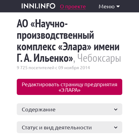
одукция и услуги
О проекте
Меню
inni.info
АО «Научно-
производственный
комплекс «Элара» имени
Г. А. Ильенко»
, Чебоксары
9 725 посетителей с 09 ноября 2014
Редактировать страницу предприятия
«ЭЛАРА»
Содержание
Статус и вид деятельности